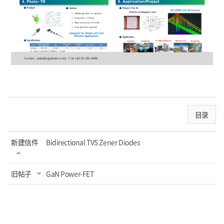
目录
新建信件
Bidirectional TVS Zener Diodes
旧帖子
GaN Power-FET