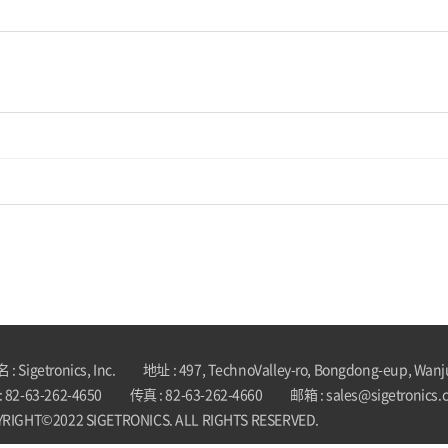
: Sigetronics, Inc.
地址 : 497, TechnoValley-ro, Bongdong-eup, Wanj
 82-63-262-4650
传真 : 82-63-262-4660
邮箱 : sales@sigetronics.
RIGHT©2022 SIGETRONICS. ALL RIGHTS RESERVED.