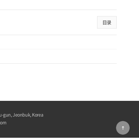
目录
u-gun, Jeonbuk, Korea
com