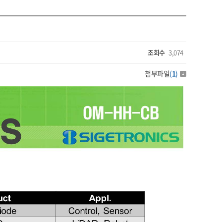
조회수
3,074
첨부파일
(
1
)