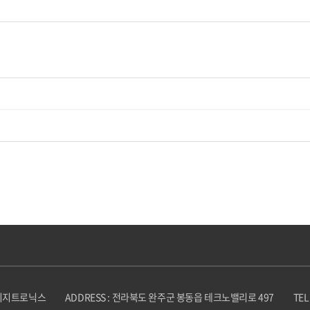
)시지트로닉스
ADDRESS : 전라북도 완주군 봉동읍 테크노밸리로 497
TEL